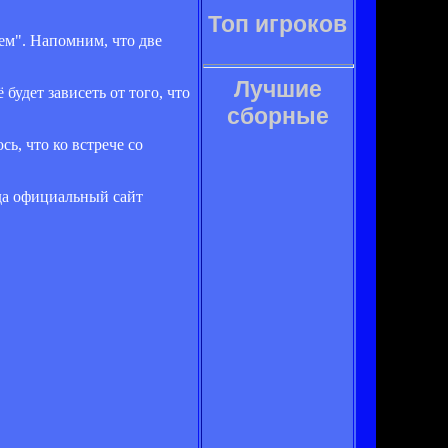
Топ игроков
ем". Напомним, что две
Лучшие
будет зависеть от того, что
сборные
ь, что ко встрече со
рда официальный сайт