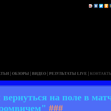
|
|
|
|
АТЬИ
ОБЗОРЫ
ВИДЕО
РЕЗУЛЬТАТЫ LIVE
КОНТАКТ
 вернуться на поле в матч
ромвичем"
###