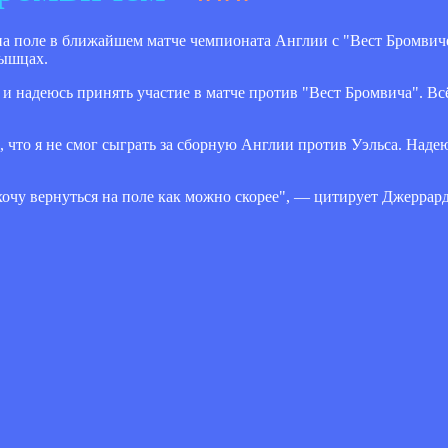
на поле в ближайшем матче чемпионата Англии с "Вест Бромвич
мышцах.
и надеюсь принять участие в матче против "Вест Бромвича". Всё 
 что я не смог сыграть за сборную Англии против Уэльса. Надеюс
 хочу вернуться на поле как можно скорее", — цитирует Джерра