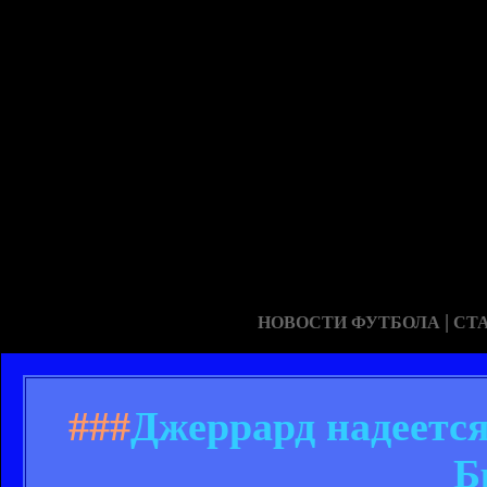
|
НОВОСТИ ФУТБОЛА
СТ
###
Джеррард надеется
Б