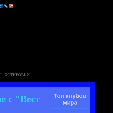
|
Ы
КОТИРОВКИ
Топ клубов
е с "Вест
мира