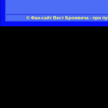
© Фан-сайт Вест Бромвича - при п