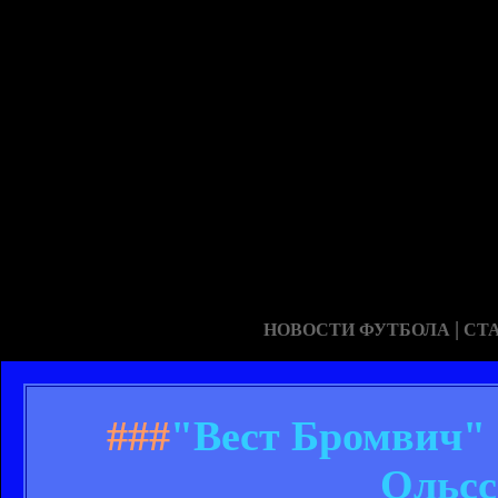
|
НОВОСТИ ФУТБОЛА
СТ
###
"Вест Бромвич" 
Ольсс