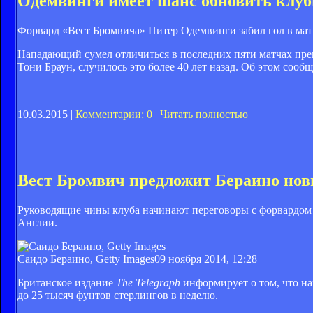
Одемвинги имеет шанс обновить клу
Форвард «Вест Бромвича» Питер Одемвинги забил гол в матч
Нападающий сумел отличиться в последних пяти матчах прем
Тони Браун, случилось это более 40 лет назад. Об этом сообща
10.03.2015 |
Комментарии: 0
|
Читать полностью
Вест Бромвич предложит Бераино но
Руководящие чины клуба начинают переговоры с форвардом 
Англии.
Саидо Бераино, Getty Images
09 ноября 2014, 12:28
Британское издание
The Telegraph
информирует о том, что н
до 25 тысяч фунтов стерлингов в неделю.