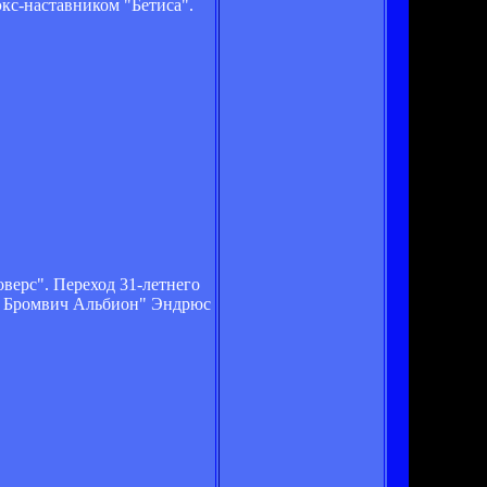
экс-наставником "Бетиса".
верс". Переход 31-летнего
ст Бромвич Альбион" Эндрюс