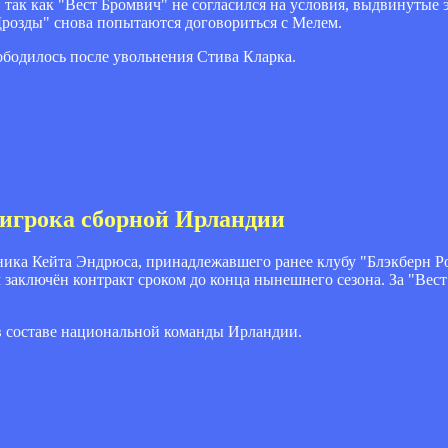
 так как "Вест Бромвич" не согласился на условия, выдвинутые 
"Дрозды" снова попытаются договориться с Мелем.
ободилось после увольнения Стива Кларка.
 игрока сборной Ирландии
ика Кейта Эндрюса, принадлежавшего ранее клубу "Блэкберн Ро
м заключён контракт сроком до конца нынешнего сезона. За "Ве
 в составе национальной команды Ирландии.