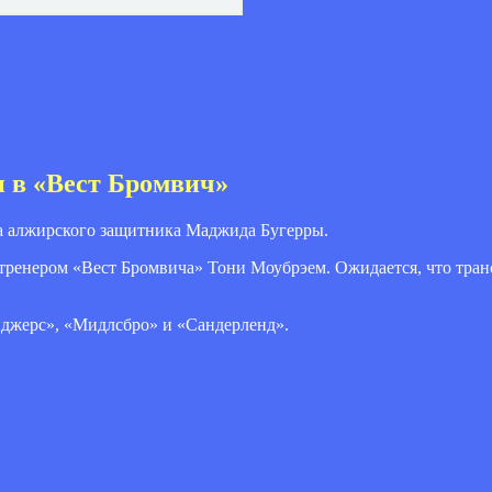
 в «Вест Бромвич»
да алжирского защитника Маджида Бугерры.
тренером «Вест Бромвича» Тони Моубрэем. Ожидается, что тран
нджерс», «Мидлсбро» и «Сандерленд».