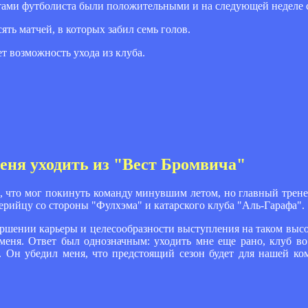
нтами футболиста были положительными и на следующей неделе 
ть матчей, в которых забил семь голов.
т возможность ухода из клуба.
еня уходить из "Вест Бромвича"
 что мог покинуть команду минувшим летом, но главный трене
герийцу со стороны "Фулхэма" и катарского клуба "Аль-Гарафа".
авершении карьеры и целесообразности выступления на таком высо
меня. Ответ был однозначным: уходить мне еще рано, клуб во
. Он убедил меня, что предстоящий сезон будет для нашей ко