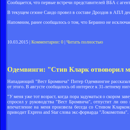
Сообщается, что первые встречи представителей ВБА с аге
В текущем сезоне Саидо провел в составе Дроздов в АПЛ деся
Напомним, ранее сообщалось о том, что Бераино не исключае
10.03.2015 |
Комментарии: 0
|
Читать полностью
Одемвинги: "Стив Кларк отвоворил м
Нападающий "Вест Бромвича" Питер Одемвингие рассказал,
от этого. В августе сообщалось об интересе к 31-летнему ни
"У меня уже тот возраст, когда пора задуматься о скором з
спросил у руководства "Вест Бромвича", отпустит ли оно 
впечатление на меня произвела беседа со Стивом Кларком
приводит Express and Star слова экс-форварда "Локомотива".