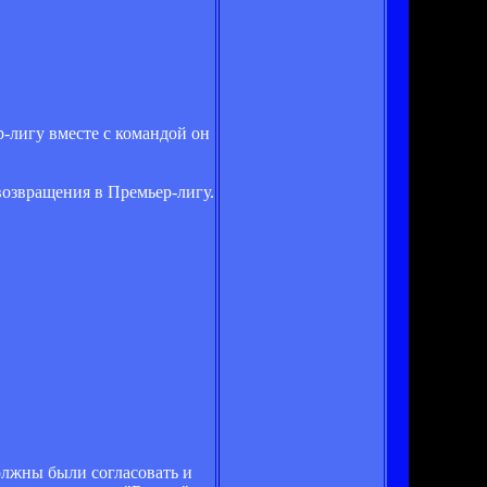
р-лигу вместе с командой он
озвращения в Премьер-лигу.
олжны были согласовать и