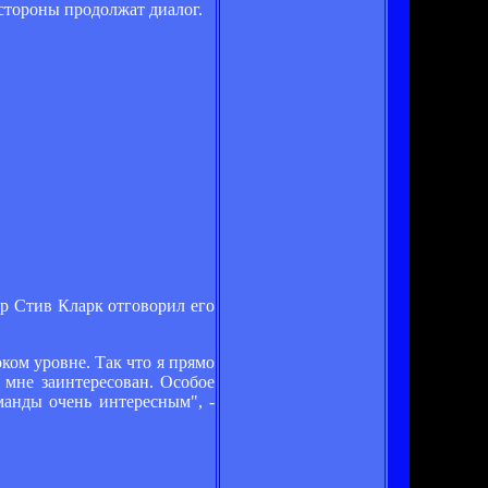
стороны продолжат диалог.
р Стив Кларк отговорил его
ком уровне. Так что я прямо
 мне заинтересован. Особое
манды очень интересным", -