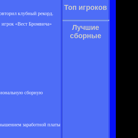
Топ игроков
повторил клубный рекорд.
й игрок «Вест Бромвича»
Лучшие
сборные
ациональную сборную
овышением заработной платы