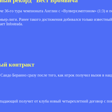
бный рекорд "Вест Бромвича"
е 36-го тура чемпионата Англии с «Вулверхэмптоном» (1:3) и 
ьер-лиги. Ранее такого достижения добивался только известны
ет Infostrada.
вый контракт
Саидо Бераино сразу после того, как игрок получил вызов в н
ападающий получит от клуба новый четырехлетний договор с п